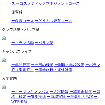
ス
ーコスメティックマネジメントコース
保育科
ー保育コース
ーどうぶつ愛育コース
クラブ活動・パラマ塾
ークラブ活動
ーパラマ塾
キャンパスライフ
ー年間行事
ー一日の様子
ー制服・学校設備
ーパラマ
祭（学園祭）
ー修学旅行・海外研修
入学案内
ーオープンキャンパス
ー入試情報
ー奨学金制度
ー資
格・検定
ー進学実績
ー就職実績
ー卒業生の活躍
ー
WEB出願