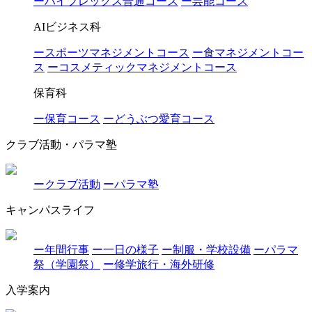
ーハイフレックス普通コース
ー芸能コース
AIビジネス科
ースポーツマネジメントコース
ー食マネジメントコー
ス
ーコスメティックマネジメントコース
保育科
ー保育コース
ーどうぶつ愛育コース
クラブ活動・パラマ塾
ークラブ活動
ーパラマ塾
キャンパスライフ
ー年間行事
ー一日の様子
ー制服・学校設備
ーパラマ
祭（学園祭）
ー修学旅行・海外研修
入学案内