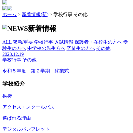
ホーム
>
新着情報(新)
>
学校行事|その他
新着情報
ALL
緊急/重要
学校行事
入試情報
保護者・在校生の方へ
受
験生の方へ
中学校の先生方へ
卒業生の方へ
その他
2023.12.19
学校行事|その他
令和５年度 第２学期 終業式
学校紹介
挨拶
アクセス・スクールバス
選ばれる理由
デジタルパンフレット