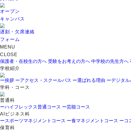
オープン
キャンパス
遅刻・欠席連絡
フォーム
MENU
CLOSE
保護者・在校生の方へ
受験をお考えの方へ
中学校の先生方へ
学校紹介
ー挨拶
ーアクセス・スクールバス
ー選ばれる理由
ーデジタル
学科・コース
普通科
ーハイフレックス普通コース
ー芸能コース
AIビジネス科
ースポーツマネジメントコース
ー食マネジメントコース
ーコ
保育科