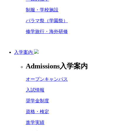
制服・学校施設
パラマ祭（学園祭）
修学旅行・海外研修
入学案内
Admissions
入学案内
オープンキャンパス
入試情報
奨学金制度
資格・検定
進学実績