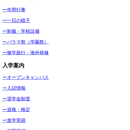
ー年間行事
ー一日の様子
ー制服・学校設備
ーパラマ祭（学園祭）
ー修学旅行・海外研修
入学案内
ーオープンキャンパス
ー入試情報
ー奨学金制度
ー資格・検定
ー進学実績