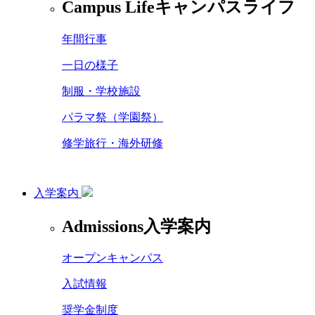
Campus Life
キャンパスライフ
年間行事
一日の様子
制服・学校施設
パラマ祭（学園祭）
修学旅行・海外研修
入学案内
Admissions
入学案内
オープンキャンパス
入試情報
奨学金制度